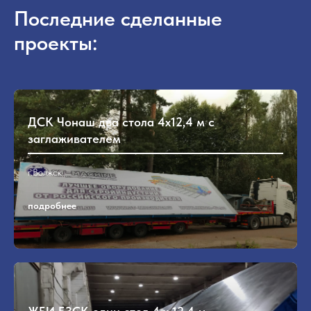
Последние сделанные
проекты:
ДСК Чонаш два стола 4х12,4 м с
заглаживателем
г.Волжск
подробнее