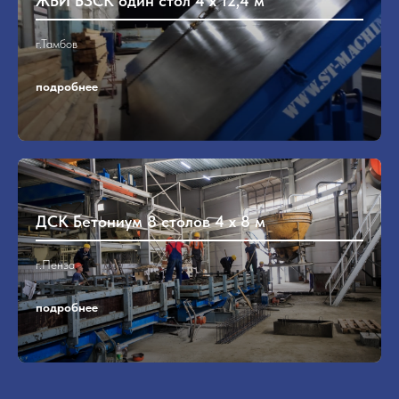
ЖБИ БЗСК один стол 4 х 12,4 м
г.Тамбов
подробнее
ДСК Бетониум 8 столов 4 х 8 м
г.Пенза
подробнее