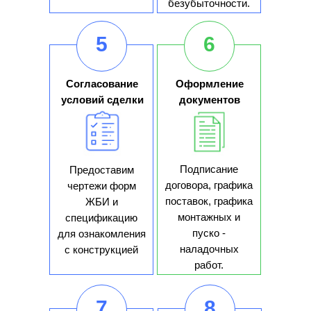
безубыточности.
Заполните форму, и наш
специалист свяжется в вами в
5
6
течение 15 минут!
Согласование
Оформление
условий сделки
документов
Ваше имя
Ваш email
Подписание
Предоставим
договора, графика
чертежи форм
поставок, графика
ЖБИ и
Ваш телефон *
монтажных и
спецификацию
пуско -
для ознакомления
+7
наладочных
с конструкцией
работ.
Я принимаю условия
Политики
соглашения
, а также даю согласие на
обработку персональных данных на
7
8
условиях
Политики конфиденциальности