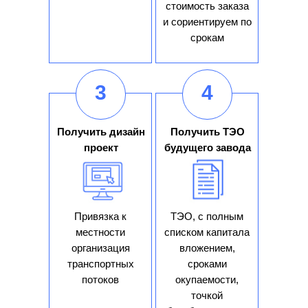
стоимость заказа
и сориентируем по
срокам
3
4
Получить дизайн
Получить ТЭО
Рассчитаем
проект
будущего завода
стоимость
проекта
Привязка к
ТЭО, с полным
местности
списком капитала
Консультация с сотрудником
организация
вложением,
отдела продаж или сервисной
транспортных
сроками
потоков
окупаемости,
службы займёт меньше времени,
точкой
чем самостоятельный поиск!