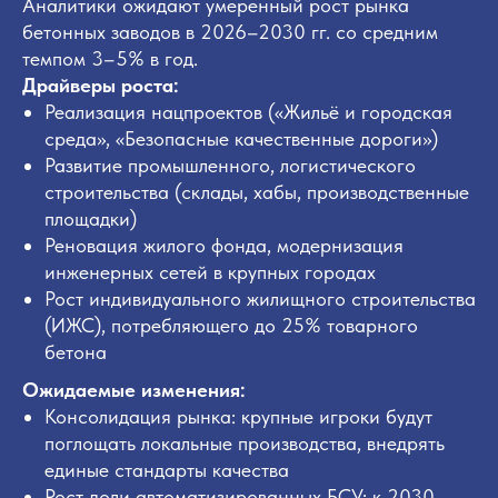
Аналитики ожидают умеренный рост рынка
обработки персональных данных
бетонных заводов в 2026–2030 гг. со средним
Я согласен получать рекламные и
темпом 3–5% в год.
информационные материалы
Драйверы роста:
Реализация нацпроектов («Жильё и городская
среда», «Безопасные качественные дороги»)
Отправить
Развитие промышленного, логистического
строительства (склады, хабы, производственные
площадки)
Реновация жилого фонда, модернизация
инженерных сетей в крупных городах
Рост индивидуального жилищного строительства
(ИЖС), потребляющего до 25% товарного
бетона
Ожидаемые изменения:
Консолидация рынка: крупные игроки будут
поглощать локальные производства, внедрять
единые стандарты качества
Рост доли автоматизированных БСУ: к 2030