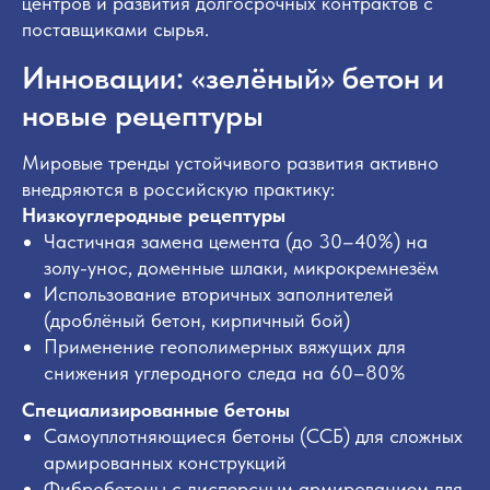
центров и развития долгосрочных контрактов с
поставщиками сырья.
Инновации: «зелёный» бетон и
новые рецептуры
Мировые тренды устойчивого развития активно
внедряются в российскую практику:
Рассчитаем
Низкоуглеродные рецептуры
Частичная замена цемента (до 30–40%) на
стоимость
золу-унос, доменные шлаки, микрокремнезём
проекта
Использование вторичных заполнителей
(дроблёный бетон, кирпичный бой)
Применение геополимерных вяжущих для
снижения углеродного следа на 60–80%
Консультация с сотрудником
Специализированные бетоны
отдела продаж или сервисной
Самоуплотняющиеся бетоны (ССБ) для сложных
службы займёт меньше времени,
армированных конструкций
чем самостоятельный поиск!
Фибробетоны с дисперсным армированием для