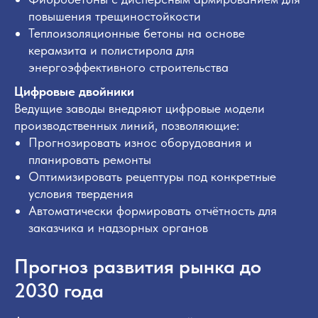
Заполните форму, и наш
повышения трещиностойкости
Теплоизоляционные бетоны на основе
специалист свяжется в вами в
керамзита и полистирола для
течение 15 минут!
энергоэффективного строительства
Цифровые двойники
Ваше имя
Ведущие заводы внедряют цифровые модели
производственных линий, позволяющие:
Прогнозировать износ оборудования и
планировать ремонты
Ваш email
Оптимизировать рецептуры под конкретные
условия твердения
Автоматически формировать отчётность для
Ваш телефон *
заказчика и надзорных органов
+7
Прогноз развития рынка до
Я принимаю условия
Политики
соглашения
, а также даю согласие на
2030 года
обработку персональных данных на
условиях
Политики конфиденциальности