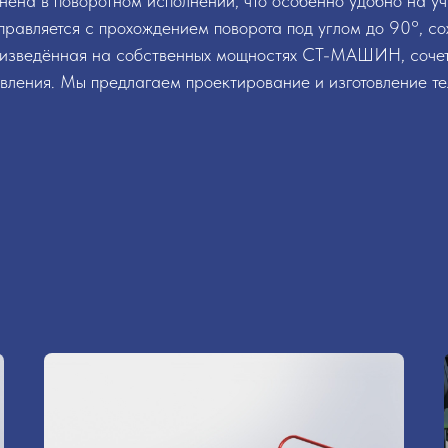
нена в поворотном исполнении, что особенно удобно на у
справляется с прохождением поворота под углом до 90°, со
оизведённая на собственных мощностях СТ-МАШИН, сочет
вления. Мы предлагаем проектирование и изготовление те