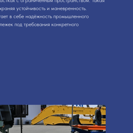
частках с ограниченным пространством. Такая
храняя устойчивость и маневренность.
ает в себе надёжность промышленного
лежек под требования конкретного