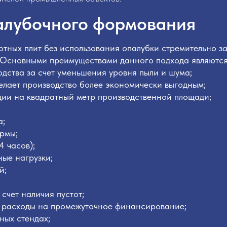
алубочного формования
отных плит без использования опалубки стремительно 
 Основными преимуществами данного подхода являются
дства за счет уменьшения уровня пыли и шума;
елает производство более экономически выгодным;
ции на квадратный метр производственной площади;
а;
рмы;
4 часов);
ные нагрузки;
й;
счет наличия пустот;
т расходы на промежуточное финансирование;
ных стендах;