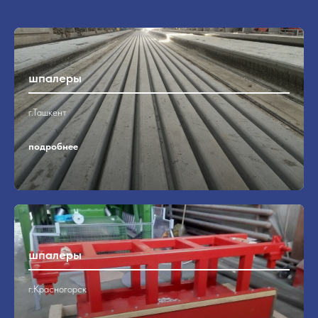
шпалеры
г.Ташкент
подробнее
шпалеры
г.Красногорск