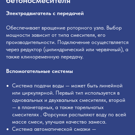
бетоносмесителя
данных на условиях
Политики
конфиденциальности
обработки
Электродвигатель с передачей
персональных данных
Я согласен получать рекламные и
Обеспечивает вращение роторного узла. Выбор
информационные материалы
мощности зависит от типа смесителя, его
производительности. Подключение осуществляется
Отправить
через редуктор (цилиндрический или червячный), а
также клиноременную передачу.
Вспомогательные системы
Система подачи воды — может быть линейной
или циркулярной. Первый тип используется в
одновальных и двухвальных смесителях, второй
— в планетарных, а также тарельчатых
смесителях . Форсунки распыляют воду по всей
массе смеси, улучшая качество замеса.
Система автоматической смазки —