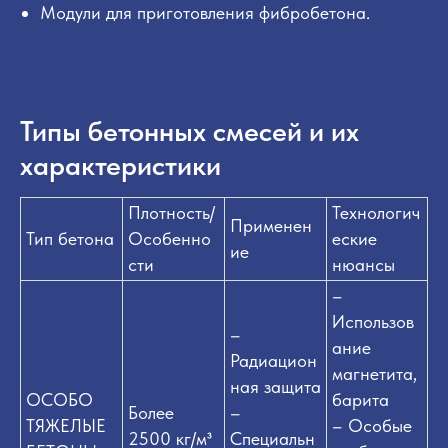
Модули для приготовления фибробетона.
Типы бетонных смесей и их
характеристики
Плотность/
Технологич
Применен
Тип бетона
Особенно
еские
ие
сти
нюансы
–
Использов
–
ание
Радиацион
магнетита,
ная защита
ОСОБО
барита
Более
–
ТЯЖЕЛЫЕ
– Особые
2500 кг/м³
Специальн