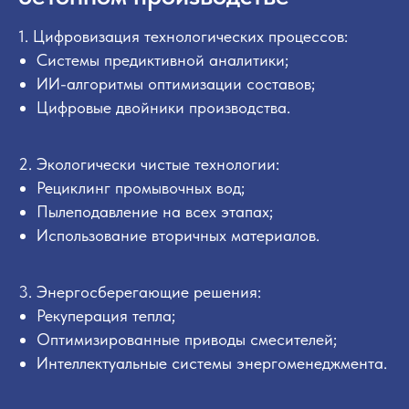
1. Цифровизация технологических процессов:
Я принимаю условия
Политики
Системы предиктивной аналитики;
соглашения
, а также даю согласие
на обработку персональных
ИИ-алгоритмы оптимизации составов;
данных на условиях
Политики
Цифровые двойники производства.
конфиденциальности
обработки
персональных данных
2. Экологически чистые технологии:
Я согласен получать рекламные и
Рециклинг промывочных вод;
информационные материалы
Пылеподавление на всех этапах;
Использование вторичных материалов.
Отправить
3. Энергосберегающие решения:
Рекуперация тепла;
Оптимизированные приводы смесителей;
Интеллектуальные системы энергоменеджмента.