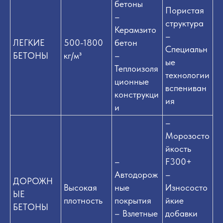
бетоны
Пористая
–
структура
Керамзито
–
ЛЕГКИЕ
500-1800
бетон
Специальн
БЕТОНЫ
кг/м³
–
ые
Теплоизоля
технологии
ционные
вспениван
конструкци
ия
и
–
Морозосто
йкость
–
F300+
Автодорож
–
ДОРОЖН
Высокая
ные
Износосто
ЫЕ
плотность
покрытия
йкие
БЕТОНЫ
– Взлетные
добавки