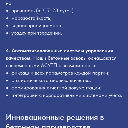
на:
прочность (в 3, 7, 28 суток);
Рассчитаем
морозостойкость;
водонепроницаемость;
стоимость
усадку при твердении.
проекта
4. Автоматизированные системы управления
качеством.
Наши бетонные заводы оснащаются
современными АСУТП с возможностью:
Ваше имя
фиксации всех параметров каждой партии;
статистического анализа качества;
формирования отчетной документации;
интеграции с корпоративными системами учета.
Ваш email
Инновационные решения в
Ваш телефон *
бетонном производстве
+7