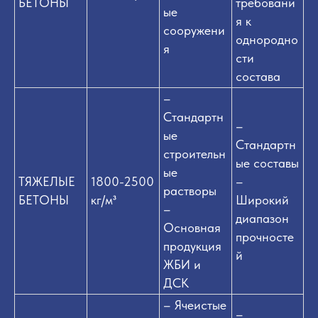
БЕТОНЫ
требовани
ые
я к
сооружени
однородно
я
сти
состава
–
Стандартн
–
ые
Стандартн
строительн
ые составы
ые
ТЯЖЕЛЫЕ
1800-2500
–
растворы
БЕТОНЫ
кг/м³
Широкий
–
диапазон
Основная
прочносте
продукция
й
ЖБИ и
ДСК
– Ячеистые
–