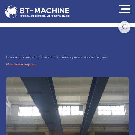
Главная страница
/
Каталог
/
Система адресной подачи бетона
/
Мостовой портал