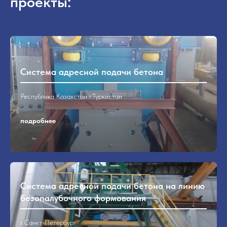
проекты:
Рассчитаем
стоимость
Система адресной подачи бетона
проекта
Республика Казахстан г.Туркистан
Консультация с сотрудником
подробнее
отдела продаж или сервисной
службы займёт меньше времени,
чем самостоятельный поиск!
Заполните форму, и наш
Система адресной подачи бетона на линию
специалист свяжется в вами в
безопалубочного формования
течение 15 минут!
г.Санкт-Петербург