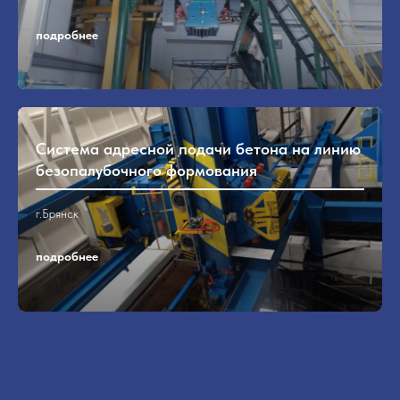
Ваше имя
подробнее
Ваш email
Система адресной подачи бетона на линию
Ваш телефон *
безопалубочного формования
+7
г.Брянск
Я принимаю условия
Политики
соглашения
, а также даю согласие на
подробнее
обработку персональных данных на
условиях
Политики конфиденциальности
обработки персональных данных
Я согласен получать рекламные и
информационные материалы