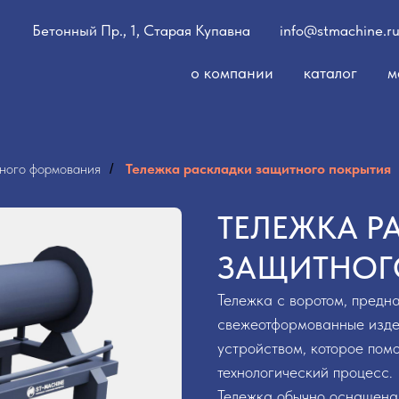
Бетонный Пр., 1, Старая Купавна
info@stmachine.r
о компании
каталог
м
ного формования
Тележка раскладки защитного покрытия
/
ТЕЛЕЖКА Р
ЗАЩИТНОГ
Тележка с воротом, предн
свежеотформованные издел
устройством, которое помо
технологический процесс.
Тележка обычно оснащена