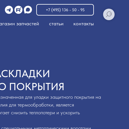
u
+7 (495) 136 - 50 - 95
агазин запчастей
статьи
контакты
АСКЛАДКИ
О ПОКРЫТИЯ
азначенная для уладки защитного покрытия на
ия для термообработки, является
гает снизить теплопотери и ускорить
 специальными металлическими воротами,